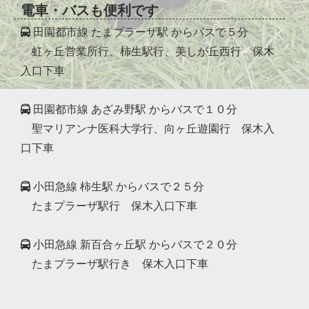
電車・バスも便利です
田園都市線 たまプラーザ駅 からバスで５分
虹ヶ丘営業所行、柿生駅行、美しが丘西行 保木
入口下車
田園都市線 あざみ野駅 からバスで１０分
聖マリアンナ医科大学行、向ヶ丘遊園行 保木入
口下車
小田急線 柿生駅 からバスで２５分
たまプラーザ駅行 保木入口下車
小田急線 新百合ヶ丘駅 からバスで２０分
たまプラーザ駅行き 保木入口下車