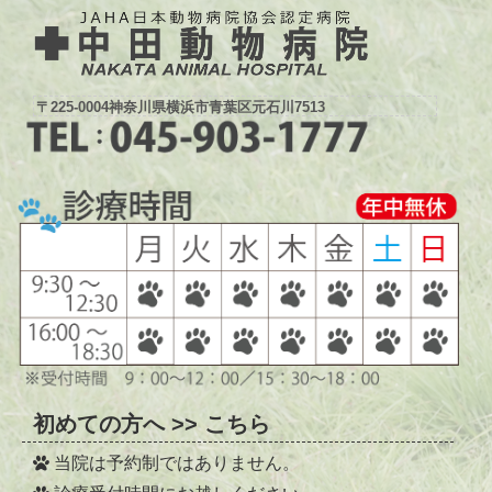
・河原獣医師(水、木) 1日（土）終日、11日（火）PM、25日
（火）PM
・松野獣医師(金、土) 20日（木）PM、27日（木）終日
再診の方は、ご確認のうえご来院してください。
なお予防診察は獣医師の指名ができませんので予めご了承くださ
〒225-0004神奈川県横浜市青葉区元石川7513
い。
2026/05/21
トリミング料金改定のお知らせ
NEW
2026年6月1日よりシャンプーカット料金及びグルーミング料金
（爪切り、足裏バリカン、耳掃除等）を改定させていただきま
す。
ご理解のほどよろしくお願いいたします。
なおシャンプーカットの新規受付は現在行っておりません。
ご不明な場合はスタッフまでお声掛けください。
2025/03/08
午後の時間のグルーミングについて
2025/3/10より月～金曜日の爪切り、耳掃除、足裏カット、足周り
カットなどのグルーミングは16時半で終了させていただきます。
初めての方へ >> こちら
ご迷惑をおかけいたしますがご協力お願いいたします。
当院は予約制ではありません。
2024/10/16