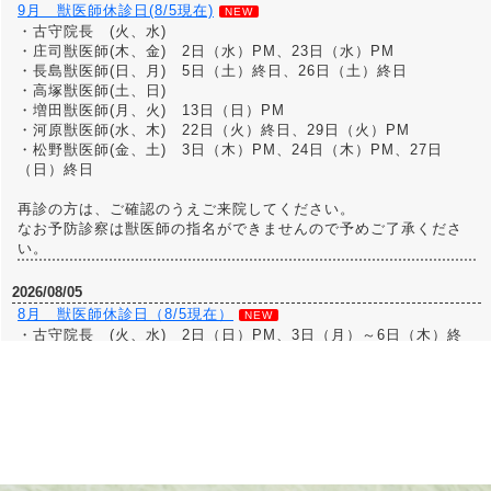
9月 獣医師休診日(8/5現在)
NEW
・古守院長 (火、水)
・庄司獣医師(木、金) 2日（水）PM、23日（水）PM
・長島獣医師(日、月) 5日（土）終日、26日（土）終日
・高塚獣医師(土、日)
・増田獣医師(月、火) 13日（日）PM
・河原獣医師(水、木) 22日（火）終日、29日（火）PM
・松野獣医師(金、土) 3日（木）PM、24日（木）PM、27日
（日）終日
再診の方は、ご確認のうえご来院してください。
なお予防診察は獣医師の指名ができませんので予めご了承くださ
い。
2026/08/05
8月 獣医師休診日（8/5現在）
NEW
・古守院長 (火、水) 2日（日）PM、3日（月）～6日（木）終
日
・庄司獣医師(木、金) 19日（水）PM
・長島獣医師(日、月) 8日（土）終日、25日（火）終日
・高塚獣医師(土、日) 11日（火）終日、14（金）終日、17日
（月）終日、21日（金）終日
・増田獣医師(月、火) 9日（日）PM、12（水）終日、23日
（日）PM