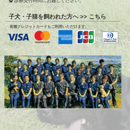
診療時間変更のお知らせ
診療受付時間にお越しください。
この度、2024年(令和6年)12月1日より午後の診察時間、並びに受
付時間を変更させていただきます。
子犬・子猫を飼われた方へ >> こちら
12月1日以降、午後の診察が16:00～19:00(受付終了
18:30)→16:00～18:30(受付終了18:00)に変更になります。
みなさまには、ご不便ご迷惑をおかけいたしますが何卒よろしく
各種クレジットカードもご利用いただけます。
お願いいたします。
2024/06/07
電話対応の時間について
本日より電話対応を17時45分までとさせていただきます。
17時45分以降は留守電に切り替わりますのでご注意ください。
よろしくお願いいたします。
2022/05/27
ホテル再開のお知らせ
犬猫に限り頭数を制限してホテルを再開します。
電話にて予約をお願いします。
2022/05/27
横浜市以外の飼い主様へ
横浜市以外のワンちゃんで6月1日以降狂犬病予防接種する場合、
必ず市町村から発行された狂犬病予防注射済票交付申請書をお持
ち下さい。